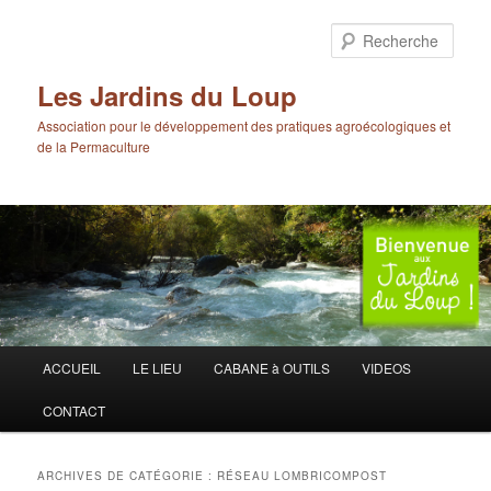
Aller
Aller
au
au
Rech
contenu
contenu
principal
secondaire
Les Jardins du Loup
Association pour le développement des pratiques agroécologiques et
de la Permaculture
Menu
ACCUEIL
LE LIEU
CABANE à OUTILS
VIDEOS
principal
CONTACT
ARCHIVES DE CATÉGORIE :
RÉSEAU LOMBRICOMPOST