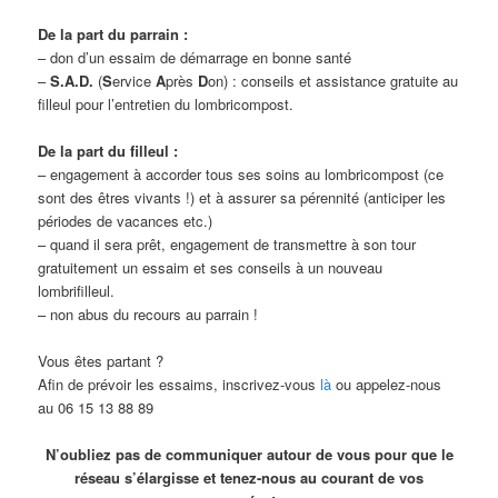
De la part du parrain :
– don d’un essaim de démarrage en bonne santé
–
S.A.D.
(
S
ervice
A
près
D
on) : conseils et assistance gratuite au
filleul pour l’entretien du lombricompost.
De la part du filleul :
– engagement à accorder tous ses soins au lombricompost (ce
sont des êtres vivants !) et à assurer sa pérennité (anticiper les
périodes de vacances etc.)
– quand il sera prêt, engagement de transmettre à son tour
gratuitement un essaim et ses conseils à un nouveau
lombrifilleul.
– non abus du recours au parrain !
Vous êtes partant ?
Afin de prévoir les essaims, inscrivez-vous
là
ou appelez-nous
au 06 15 13 88 89
N’oubliez pas de communiquer autour de vous pour que le
réseau s’élargisse et tenez-nous au courant de vos