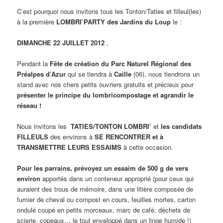
C’est pourquoi nous invitons tous les Tonton/Taties et filleul(les)
à la première
LOMBRI’PARTY des Jardins du Loup
le :
DIMANCHE 22 JUILLET
2012
,
Pendant la
Fête de création du Parc Naturel Régional des
Préalpes d’Azur
qui se tiendra à
Caille
(06), nous tiendrons un
stand avec nos chers petits ouvriers gratuits et précieux pour
présenter le principe du lombricompostage et agrandir le
réseau !
Nous invitons les
TATIES/TONTON LOMBRI’
et
les candidats
FILLEULS
des environs à
SE RENCONTRER et à
TRANSMETTRE LEURS ESSAIMS
à cette occasion.
Pour les parrains, prévoyez un essaim de 500 g de vers
environ
apportés dans un conteneur approprié (pour ceux qui
auraient des trous de mémoire, dans une litière composée de
fumier de cheval ou compost en cours, feuilles mortes, carton
ondulé coupé en petits morceaux, marc de café, déchets de
scierie, copeaux… le tout enveloppé dans un linge humide !)