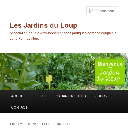
Aller
Aller
au
au
Rech
contenu
contenu
principal
secondaire
Les Jardins du Loup
Association pour le développement des pratiques agroécologiques et
de la Permaculture
Menu
ACCUEIL
LE LIEU
CABANE à OUTILS
VIDEOS
principal
CONTACT
ARCHIVES MENSUELLES :
JUIN 2018