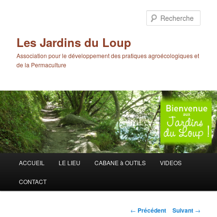
Aller
au
Rech
contenu
principal
Les Jardins du Loup
Association pour le développement des pratiques agroécologiques et
de la Permaculture
Menu
ACCUEIL
LE LIEU
CABANE à OUTILS
VIDEOS
principal
CONTACT
Navigation
←
Précédent
Suivant
→