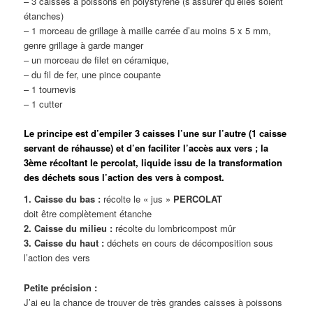
– 3 caisses à poissons en polystyrène (s’assurer qu’elles soient
étanches)
– 1 morceau de grillage à maille carrée d’au moins 5 x 5 mm,
genre grillage à garde manger
– un morceau de filet en céramique,
– du fil de fer, une pince coupante
– 1 tournevis
– 1 cutter
Le principe est d’empiler 3 caisses l’une sur l’autre (1 caisse
servant de réhausse) et d’en faciliter l’accès aux vers ; la
3ème récoltant le percolat, liquide issu de la transformation
des déchets sous l’action des vers à compost.
1. Caisse du bas :
récolte le « jus »
PERCOLAT
doit être complètement étanche
2. Caisse du milieu :
récolte du lombricompost mûr
3. Caisse du haut :
déchets en cours de décomposition sous
l’action des vers
Petite précision :
J’ai eu la chance de trouver de très grandes caisses à poissons