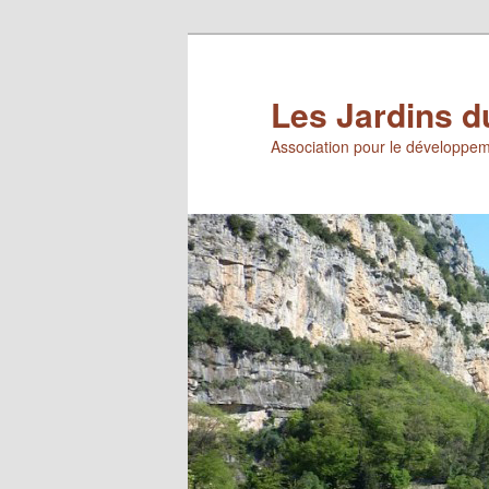
Aller
au
contenu
Les Jardins d
principal
Association pour le développem