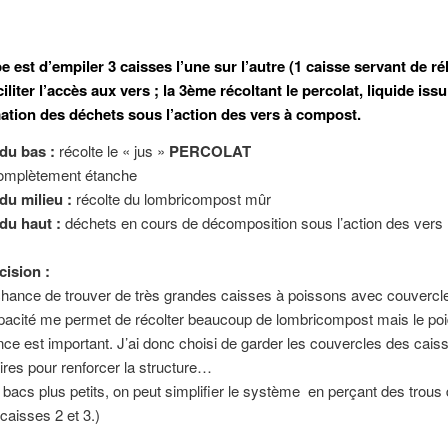
e est d’empiler 3 caisses l’une sur l’autre (1 caisse servant de r
ciliter l’accès aux vers ; la 3ème récoltant le percolat, liquide issu
ation des déchets sous l’action des vers à compost.
 du bas :
récolte le « jus »
PERCOLAT
 complètement étanche
du milieu :
récolte du lombricompost mûr
du haut :
déchets en cours de décomposition sous l’action des vers
cision :
 chance de trouver de très grandes caisses à poissons avec couvercl
pacité me permet de récolter beaucoup de lombricompost mais le po
e est important. J’ai donc choisi de garder les couvercles des cais
ires pour renforcer la structure…
bacs plus petits, on peut simplifier le système en perçant des trous
caisses 2 et 3.)