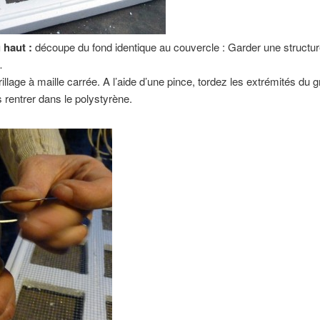
 haut :
découpe du fond identique au couvercle : Garder une structu
…
illage à maille carrée. A l’aide d’une pince, tordez les extrémités du gr
s rentrer dans le polystyrène.