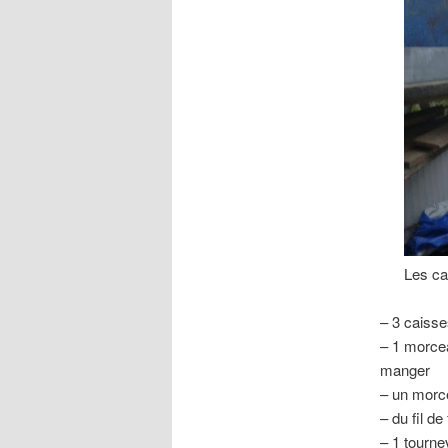
Les ca
– 3 caisse
– 1 morcea
manger
– un morce
– du fil d
– 1 tourne