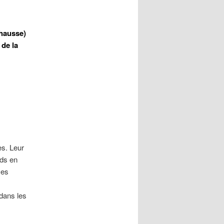
éhausse)
 de la
es. Leur
ids en
ses
 dans les