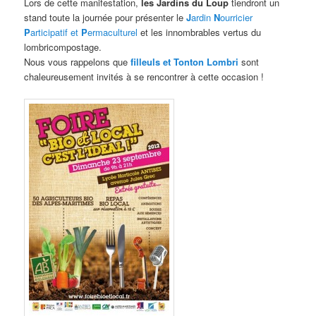
Lors de cette manifestation,
les Jardins du Loup
tiendront un
stand toute la journée pour présenter le
J
ardin
N
ourricier
P
articipatif et
P
ermaculturel
et les innombrables vertus du
lombricompostage.
Nous vous rappelons que
filleuls et Tonton Lombri
sont
chaleureusement invités à se rencontrer à cette occasion !