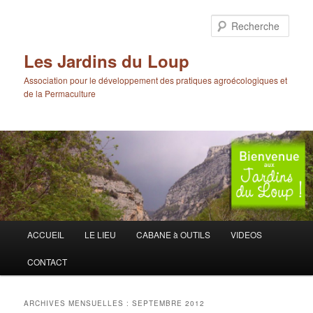
Aller
Aller
au
au
Rech
contenu
contenu
principal
secondaire
Les Jardins du Loup
Association pour le développement des pratiques agroécologiques et
de la Permaculture
Menu
ACCUEIL
LE LIEU
CABANE à OUTILS
VIDEOS
principal
CONTACT
ARCHIVES MENSUELLES :
SEPTEMBRE 2012