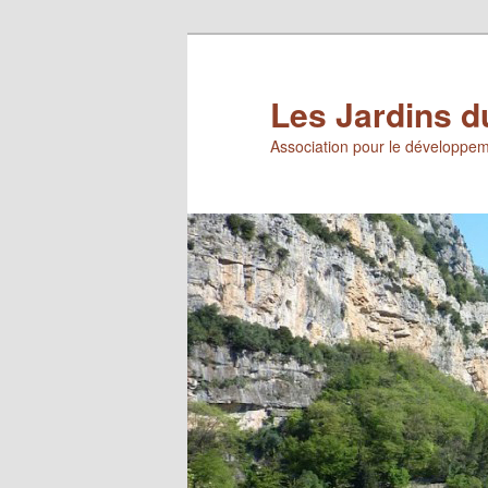
Aller
Aller
au
au
contenu
contenu
Les Jardins d
principal
secondaire
Association pour le développem