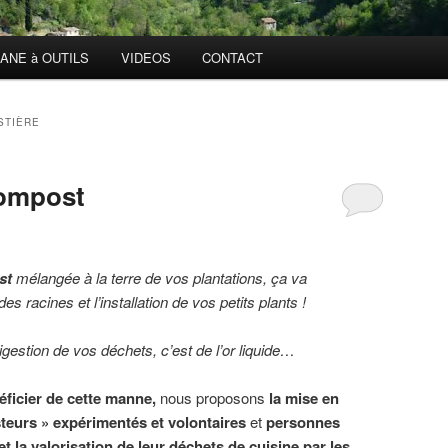
ANE à OUTILS
VIDEOS
CONTACT
STIÈRE
ompost
st
mélangée à la terre de vos plantations, ça va
s racines et l’installation de vos petits plants !
igestion de vos déchets, c’est de l’or liquide…
ficier de cette manne,
nous proposons
la mise en
eurs » expérimentés et volontaires
et
personnes
et la valorisation de leur déchets de cuisine par les