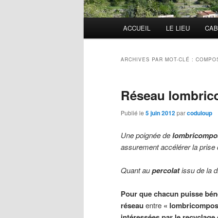
Menu
ACCUEIL
LE LIEU
CAB
principal
ARCHIVES PAR MOT-CLÉ :
COMPO
Réseau lombric
Publié le
5 juin 2012
par
coduloup
Une poignée de
lombricompo
assurement accélérer la prise de
Quant au
percolat
issu de la d
Pour que chacun puisse béné
réseau
entre
« lombricompost
intéressées par le recyclage 