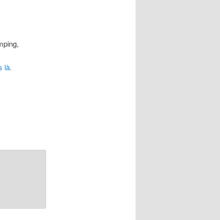
mping,
s là.