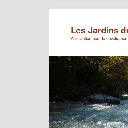
Aller
au
contenu
Les Jardins d
principal
Association pour le développem