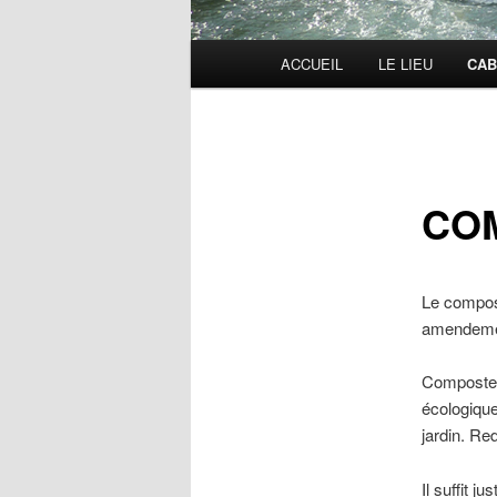
Menu
ACCUEIL
LE LIEU
CAB
principal
CO
Le compos
amendement
Composter 
écologique
jardin. Re
Il suffit 