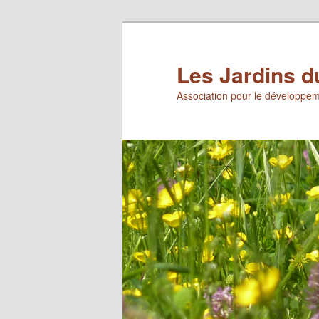
Aller
Aller
au
au
contenu
contenu
Les Jardins d
principal
secondaire
Association pour le développem