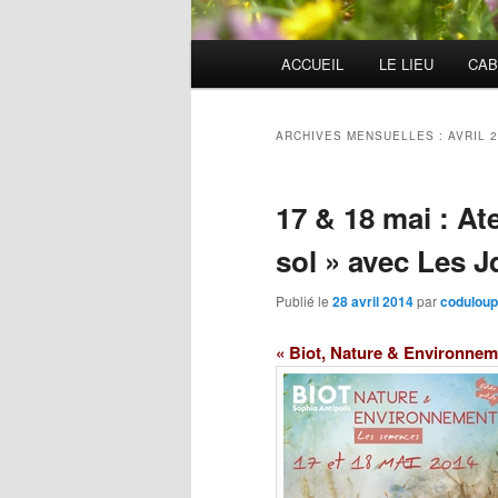
Menu
ACCUEIL
LE LIEU
CAB
principal
ARCHIVES MENSUELLES :
AVRIL 
17 & 18 mai : Ate
sol » avec Les J
Publié le
28 avril 2014
par
coduloup
« Biot, Nature & Environneme