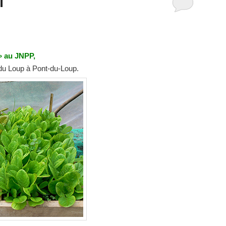
T
 au JNPP,
du Loup à Pont-du-Loup.