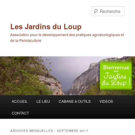
Aller
Aller
au
au
Rech
contenu
contenu
principal
secondaire
Les Jardins du Loup
Association pour le développement des pratiques agroécologiques et
de la Permaculture
Menu
ACCUEIL
LE LIEU
CABANE à OUTILS
VIDEOS
principal
CONTACT
ARCHIVES MENSUELLES :
SEPTEMBRE 2017