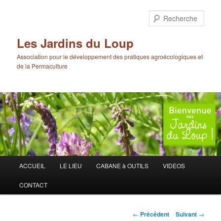
Aller
au
Rech
contenu
principal
Les Jardins du Loup
Association pour le développement des pratiques agroécologiques et
de la Permaculture
Menu
ACCUEIL
LE LIEU
CABANE à OUTILS
VIDEOS
principal
CONTACT
Navigation
←
Précédent
Suivant
→