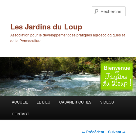
Aller
au
Rech
contenu
principal
Les Jardins du Loup
Association pour le développement des pratiques agroécologiques et
de la Permaculture
Menu
ACCUEIL
LE LIEU
CABANE à OUTILS
VIDEOS
principal
CONTACT
Navigation
←
Précédent
Suivant
→