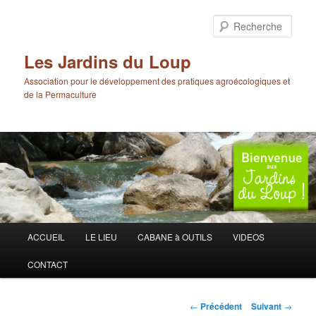
Aller
au
Rech
contenu
principal
Les Jardins du Loup
Association pour le développement des pratiques agroécologiques et
de la Permaculture
Menu
ACCUEIL
LE LIEU
CABANE à OUTILS
VIDEOS
principal
CONTACT
Navigation
←
Précédent
Suivant
→