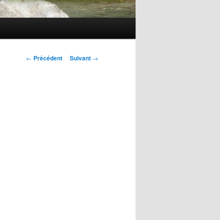
Navigation
←
Précédent
Suivant
→
des
articles