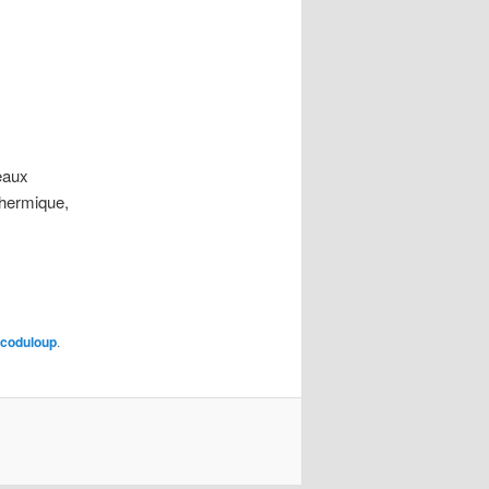
eaux
thermique,
coduloup
.