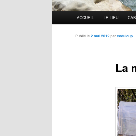
Menu
ACCUEIL
LE LIEU
CAB
principal
Publié le
2 mai 2012
par
coduloup
La 