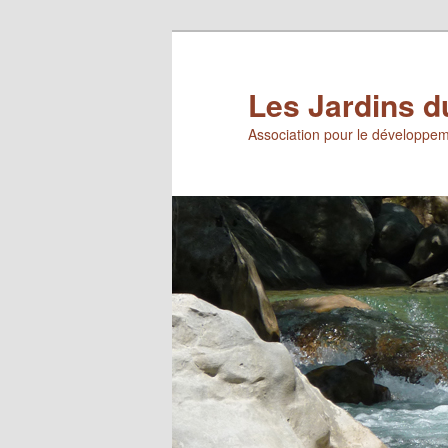
Aller
au
contenu
Les Jardins d
principal
Association pour le développem