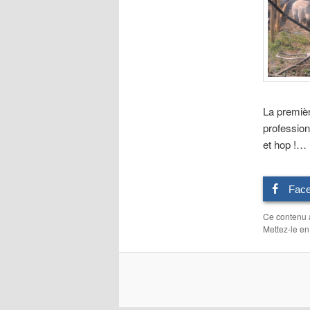
La premièr
profession
et hop !… 
Fac
Ce contenu 
Mettez-le en