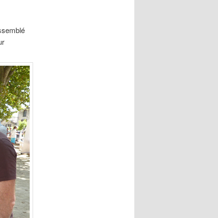
assemblé
ur