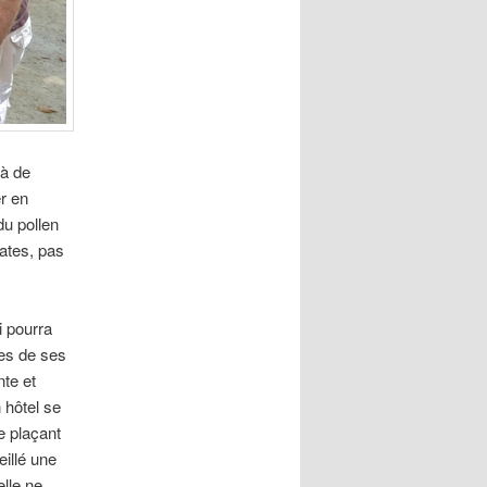
 à de
er en
du pollen
ates, pas
i pourra
ues de ses
nte et
 hôtel se
le plaçant
eillé une
elle ne