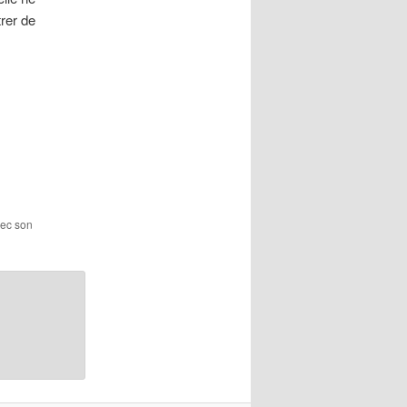
trer de
vec son