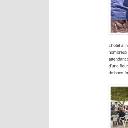
L’hôtel à i
nombreux i
attendant d
d’une fleu
de bons fru