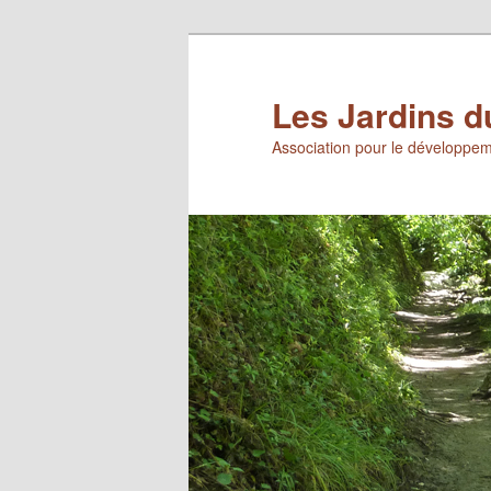
Aller
au
contenu
Les Jardins d
principal
Association pour le développem