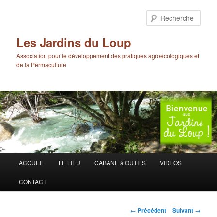
Aller
au
Rech
contenu
principal
Les Jardins du Loup
Association pour le développement des pratiques agroécologiques et
de la Permaculture
Menu
ACCUEIL
LE LIEU
CABANE à OUTILS
VIDEOS
principal
CONTACT
Navigation
←
Précédent
Suivant
→