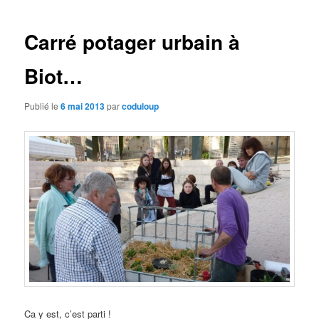
des
articles
Carré potager urbain à
Biot…
Publié le
6 mai 2013
par
coduloup
Ca y est, c’est parti !