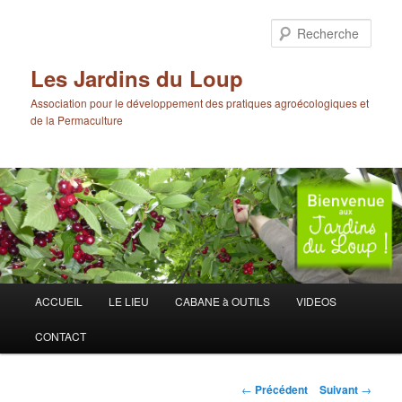
Aller
au
Rech
contenu
principal
Les Jardins du Loup
Association pour le développement des pratiques agroécologiques et
de la Permaculture
Menu
ACCUEIL
LE LIEU
CABANE à OUTILS
VIDEOS
principal
CONTACT
Navigation
←
Précédent
Suivant
→